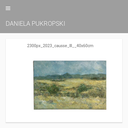
Zum
Inhalt
springen
DANIELA PUKROPSKI
2300px_2023_causse_lll__40x60cm