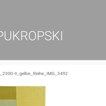
PUKROPSKI
g_2300-II_gelbe_Reihe_IMG_3492