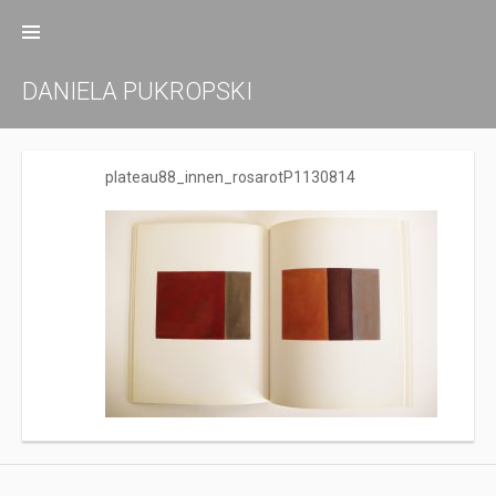
Zum
Inhalt
springen
DANIELA PUKROPSKI
plateau88_innen_rosarotP1130814