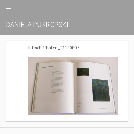
Zum
Inhalt
springen
DANIELA PUKROPSKI
luftschiffhafen_P1130807