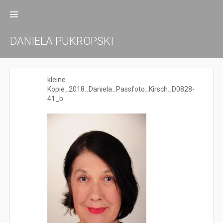
Zum
Inhalt
springen
DANIELA PUKROPSKI
kleine
Kopie_2018_Daniela_Passfoto_Kirsch_D0828-
41_b